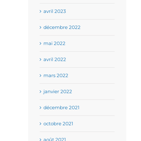
anniversaire pour fêter
CHEMOFO
avril 2023
nos 15 ans d’existence
nombreux lo
décembre 2022
mai 2022
avril 2022
mars 2022
janvier 2022
décembre 2021
octobre 2021
août 2021