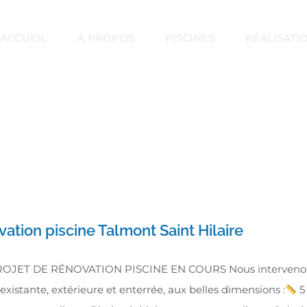
ACCUEIL
À PROPOS
PISCINES
RÉALISATI
Monthly Archives:
janvier 2026
Home
»
Archives for janvier 2026
ation piscine Talmont Saint Hilaire
OJET DE RÉNOVATION PISCINE EN COURS Nous intervenons 
 existante, extérieure et enterrée, aux belles dimensions :
5