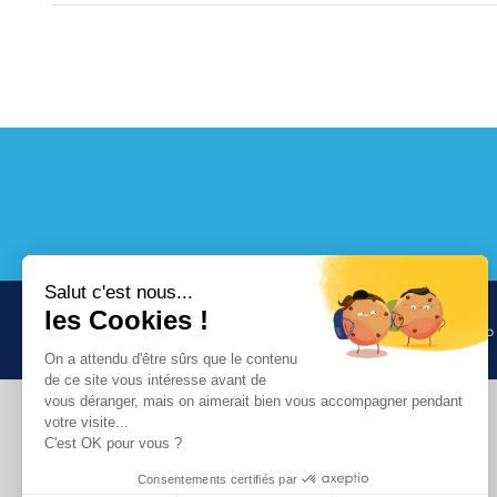
Projet piscine en cours de
Rénovation piscine Talmont
réalisation
Saint Hilaire
Salut c'est nous...
les Cookies !
© Copyright 2015 Reflets d'été |
Mentions légales
| Agence web
On a attendu d'être sûrs que le contenu
de ce site vous intéresse avant de
vous déranger, mais on aimerait bien vous accompagner pendant
votre visite...
C'est OK pour vous ?
Consentements certifiés par