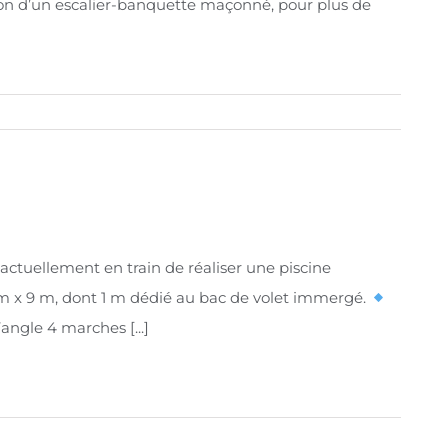
on d’un escalier-banquette maçonné, pour plus de
tuellement en train de réaliser une piscine
m x 9 m, dont 1 m dédié au bac de volet immergé.
’angle 4 marches [...]