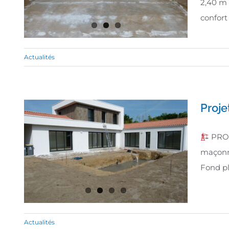
2,40 m 
confort [
Actualités
Proje
PROJ
maçonné
Fond pl
Actualités