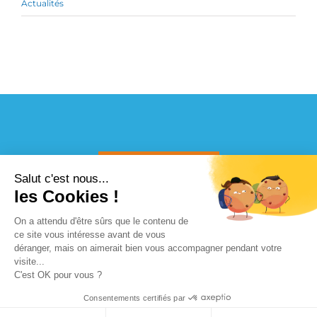
Actualités
CONTACTEZ-NOUS
Salut c'est nous...
les Cookies !
On a attendu d'être sûrs que le contenu de
ce site vous intéresse avant de vous
déranger, mais on aimerait bien vous accompagner pendant votre
© Copyright 2015 Reflets d'été |
Mentions légales
| Agence
visite...
02 51 95 77 97
ENVOYEZ UN MAIL
web
VENDELIS
C'est OK pour vous ?
Consentements certifiés par
Facebook
Instagram