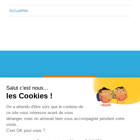
Actualités
CONTACTEZ-NOUS
Salut c'est nous...
les Cookies !
On a attendu d'être sûrs que le contenu de
ce site vous intéresse avant de vous
déranger, mais on aimerait bien vous accompagner pendant votre
© Copyright 2015 Reflets d'été |
Mentions légales
| Agence
visite...
02 51 95 77 97
ENVOYEZ UN MAIL
web
VENDELIS
C'est OK pour vous ?