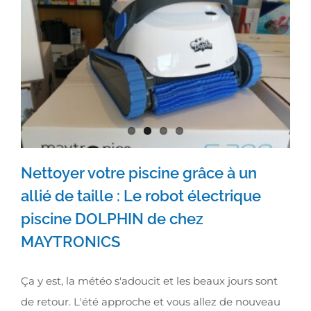
Nettoyer votre piscine grâce à un
Nettoyer votre piscine grâce à un
allié de taille : Le robot électrique
piscine DOLPHIN de chez
allié de taille : Le robot électrique
MAYTRONICS
piscine DOLPHIN de chez
MAYTRONICS
Ça y est, la météo s'adoucit et les beaux jours sont
de retour. L'été approche et vous allez de nouveau